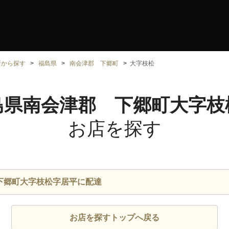
所から探す
福島県
南会津郡 下郷町
大字枝松
島県南会津郡 下郷町大字枝
お店を探す
下郷町大字枝松字居平に配達
お店を探すトップへ戻る