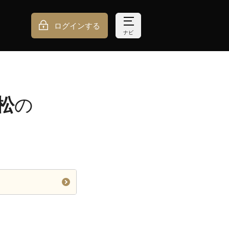
ログインする
ナビ
松
の