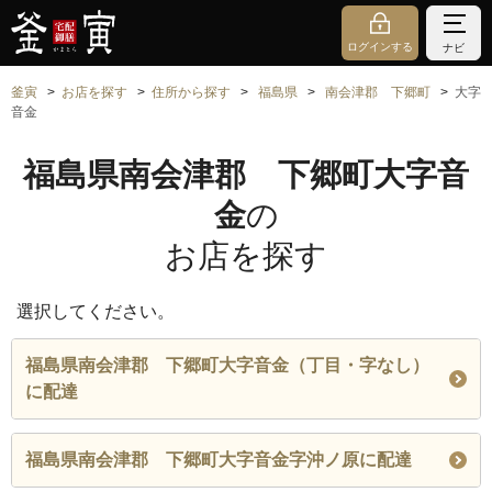
ログインする
ナビ
釜寅
お店を探す
住所から探す
福島県
南会津郡 下郷町
大字
音金
福島県南会津郡 下郷町大字音
金
の
お店を探す
選択してください。
福島県南会津郡 下郷町大字音金（丁目・字なし）
に配達
福島県南会津郡 下郷町大字音金字沖ノ原に配達