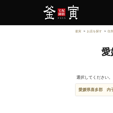
釜寅
お店を探す
住
愛
選択してください。
愛媛県喜多郡 内