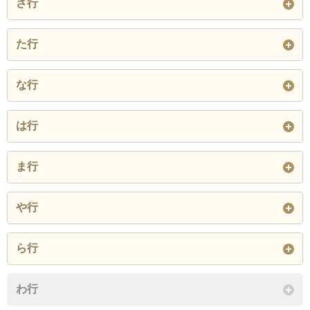
さ行
大久喜乙
大久喜甲
大瀬北
河内
北表乙
北表甲
重松乙
重松甲
宿間乙
た行
大瀬中央
大瀬東
大瀬南
閉じる
宿間甲
城廻
只海乙
只海甲
立山
な行
大平
小田
閉じる
立石
知清
寺村
中川
中田渡
閉じる
は行
閉じる
閉じる
日野川
平岡乙
平岡甲
ま行
福岡乙
福岡甲
袋口
南山
村前
や行
本川
閉じる
山鳥坂己
吉野川
ら行
閉じる
閉じる
論田
わ行