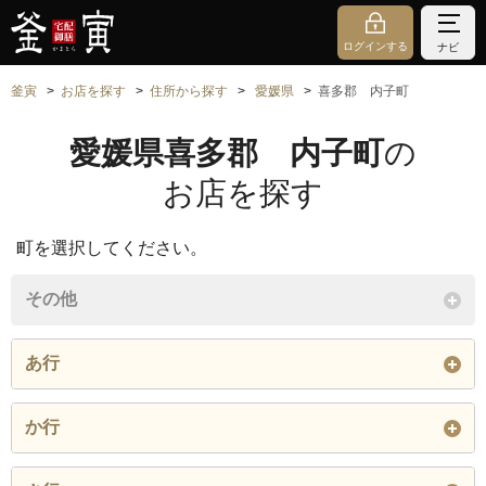
ログインする
ナビ
釜寅
お店を探す
住所から探す
愛媛県
喜多郡 内子町
愛媛県喜多郡 内子町
の
お店を探す
町を選択してください。
その他
あ行
五十崎乙
五十崎甲
石畳
か行
五百木
臼杵
内子
上川
上田渡
川中