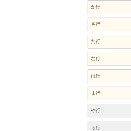
有井川
か行
市野々
荷稲
さ行
入野
加持
佐賀
た行
大井川
口湊川
白濱
田野浦
な行
御坊畑
黒潮
中ノ川
は行
藤縄
ま行
蜷川
や行
ら行