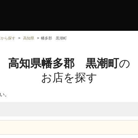
所から探す
高知県
幡多郡 黒潮町
高知県幡多郡 黒潮町
の
お店を探す
い。