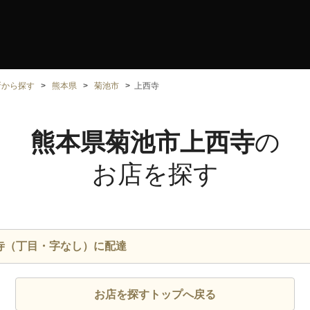
所から探す
熊本県
菊池市
上西寺
熊本県菊池市上西寺
の
お店を探す
寺（丁目・字なし）に配達
お店を探すトップへ戻る