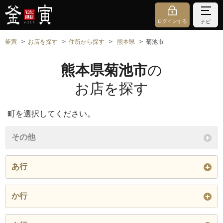
ログインする
ナビ
釜寅
お店を探す
住所から探す
熊本県
菊池市
熊本県菊池市
の
お店を探す
町を選択してください。
その他
あ行
赤星
市野瀬
出田
か行
今
伊牟田
上古閑
柿木平
片角
上赤星