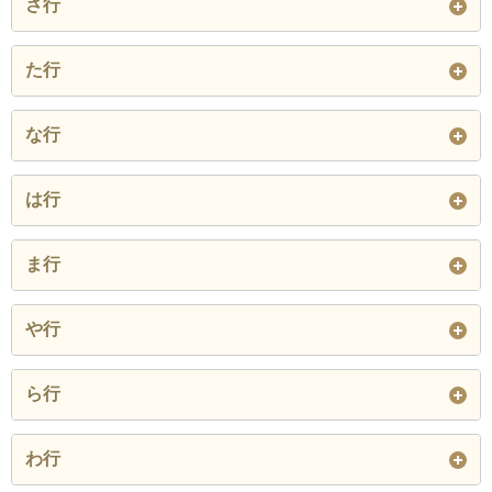
さ行
植古閑
上木庭
太田
上長田
上西寺
上町
栄町
重味
泗水町亀尾
た行
大塚
大平
大柿
菊池佐野
菊池平野
菊池松島
泗水町住吉
泗水町田島
泗水町富納
高野瀬
立石
立町
な行
小木
乙森北
神来
木柑子
北古閑
北原
泗水町豊水
泗水町永
泗水町福本
大琳寺
中央通
長六
中西寺
中野瀬
中原
閉じる
は行
北宮
木野
旭志伊坂
泗水町南田島
泗水町吉富
下木庭
築地
塚原
辻
中町
長田
長野
原
班蛇口
稗方
旭志伊萩
旭志尾足
旭志小原
ま行
七城町荒牧
七城町台
七城町岡田
寺小野
豊間
戸豊水
七坪
西正観寺
西寺
日生野
東迫間
日向
旭志川辺
旭志新明
旭志麓
南古閑
迎町
村田
七城町小野崎
七城町加恵
七城町亀尾
や行
閉じる
西迫間
野間口
広瀬
深川
藤田
旭志弁利
切明
玉祥寺
森北
七城町清水
七城町甲佐町
七城町菰入
雪野
横町
米原
ら行
閉じる
閉じる
袈裟尾
甲森北
閉じる
木庭
七城町新古閑
七城町砂田
閉じる
七城町瀬戸口
龍門
わ行
閉じる
七城町蘇崎
七城町高島
七城町高田