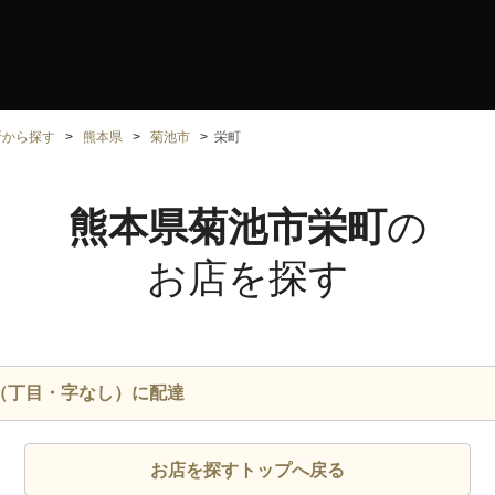
所から探す
熊本県
菊池市
栄町
熊本県菊池市栄町
の
お店を探す
（丁目・字なし）に配達
お店を探すトップへ戻る