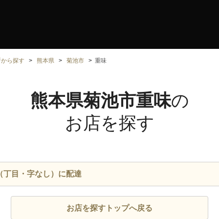
所から探す
熊本県
菊池市
重味
熊本県菊池市重味
の
お店を探す
（丁目・字なし）に配達
お店を探すトップへ戻る