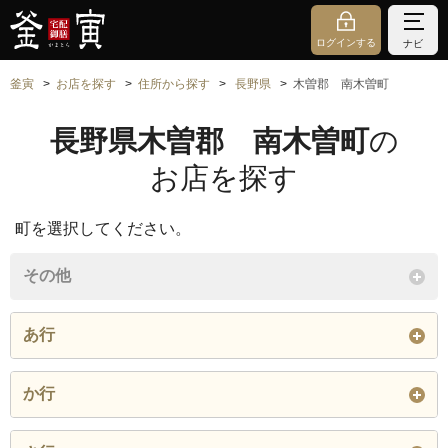
ログインする
ナビ
釜寅
お店を探す
住所から探す
長野県
木曽郡 南木曽町
長野県木曽郡 南木曽町
の
お店を探す
町を選択してください。
その他
あ行
東町
吾妻
蘭
か行
粟畑
上の原
上段
金知屋
上在郷
川向