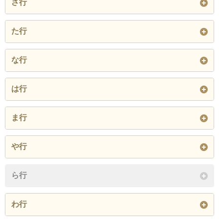
さ行
大妻籠
大野正兼
大山
神橋
上町
下り谷
坂ノ下
下切
下町
た行
尾越
尾又
恋野
神戸
新町
十二兼
住吉町
田立
中央
妻籠
な行
閉じる
閉じる
閉じる
寺
寺下
天白
中折
中平
中町
は行
戸場
沼田
橋場
東栄町
広瀬
ま行
閉じる
閉じる
保神
本谷
本町
南栄町
元組
や行
閉じる
閉じる
与川
読書
ら行
閉じる
わ行