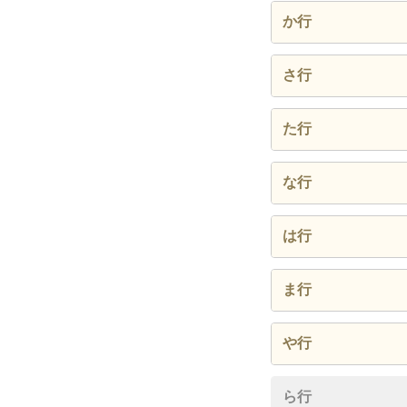
相川
か行
新井
海良
さ行
岩坂
金谷
桜井
た行
上後
亀沢
佐貫
高溝
な行
大川崎
絹
篠部
田原
中
大森
は行
近藤
新富
鶴岡
西大和
萩生
ま行
東大和
前久保
や行
宝竜寺
六野
八田沼
ら行